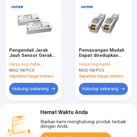
Pengendali Jarak
Pemasangan Mudah
Jauh Sensor Gerakan
Dapat diredupkan
Microwave Sensor
Motion Sensor Sudut
Harga:
negotiable
Harga:
negotiable
Gerak Antena Batang
Deteksi Fleksibel
MOQ:
100 PCS
MOQ:
100 PCS
dapatkan harga terbaru
dapatkan harga terbaru
Hubungi sekarang
Hubungi sekarang
Hemat Waktu Anda
Biarkan kami menghubungi produk terbaik
dengan Anda.