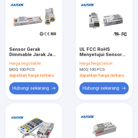
Sensor Gerak
UL FCC RoHS
Dimmable Jarak Jauh
Menyetujui Sensor
10m 14m Untuk
Gerak Peredupan
Harga:
negotiable
Harga:
Negiciation
Perlengkapan Lampu
Untuk Kontrol
MOQ:
100 PCS
MOQ:
100 PCS
Gudang
Pencahayaan
dapatkan harga terbaru
dapatkan harga terbaru
Hubungi sekarang
Hubungi sekarang
Rumah
Produk
Video