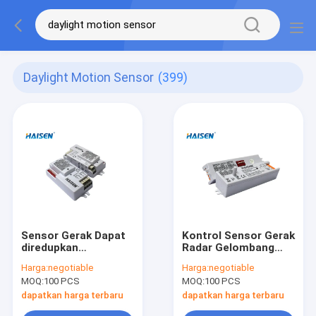
Daylight Motion Sensor
(399)
Sensor Gerak Dapat
Kontrol Sensor Gerak
diredupkan
Radar Gelombang
Microwave Siang Hari
Mikro Frekuensi
Harga:
negotiable
Harga:
negotiable
IP20 Dengan Fungsi
Tinggi Dengan
MOQ:
100 PCS
MOQ:
100 PCS
Nyala Mati
Sakelar DIP Belakang
dapatkan harga terbaru
dapatkan harga terbaru