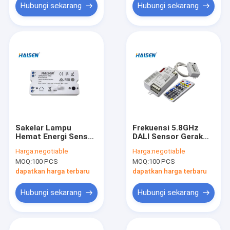
Hubungi sekarang
Hubungi sekarang
Sakelar Lampu
Frekuensi 5.8GHz
Hemat Energi Sensor
DALI Sensor Gerak
Gerak Detektor
Jarak Jauh 120V
Harga:
negotiable
Harga:
negotiable
Gerakan Microwave
240V AC
MOQ:
100 PCS
MOQ:
100 PCS
Jarak Jauh
Dioperasikan
dapatkan harga terbaru
dapatkan harga terbaru
Hubungi sekarang
Hubungi sekarang