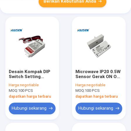
Berikan Kebutuhan Anda
Desain Kompak DIP
Microwave IP20 0.5W
Switch Setting
Sensor Gerak ON OFF
Control 12V DC
Beralih Desain
Harga:
negotiable
Harga:
negotiable
Microwave Motion
Antena Kolom
MOQ:
100 PCS
MOQ:
100 PCS
Sensor
dapatkan harga terbaru
dapatkan harga terbaru
Hubungi sekarang
Hubungi sekarang