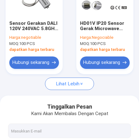
Tentang kami
Tur Pabrik
Sensor Gerakan DALI
HD01V IP20 Sensor
120V 240VAC 5.8GHz
Gerak Microwave
Kontrol kualitas
Sensor Gerakan
Eksternal Untuk
Harga:
negotiable
Harga:
Negociable
Microwave
Perlengkapan Plafon
MOQ:
100 PCS
MOQ:
100 PCS
Hubungi kami
dapatkan harga terbaru
dapatkan harga terbaru
Permintaan Penawaran
Hubungi sekarang
Hubungi sekarang
Lihat Lebih
Sensor gerak gelombang mikro
Sensor Gerak BLE
Tinggalkan Pesan
Kami Akan Membalas Dengan Cepat
Sensor Gerak PIR
sensor gerak yang dapat diredupkan