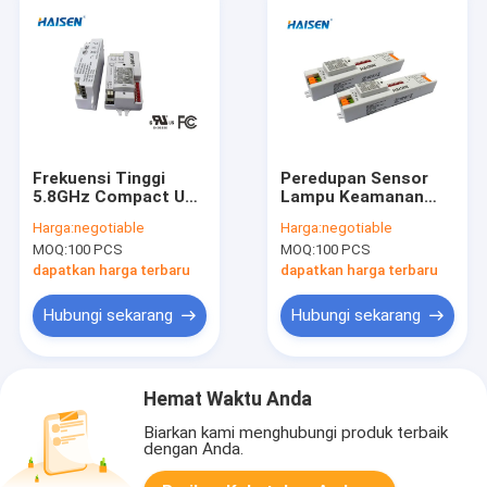
Frekuensi Tinggi
Peredupan Sensor
5.8GHz Compact UL
Lampu Keamanan
Sensor Switching
LED 5.8GHz HD402V
Harga:
negotiable
Harga:
negotiable
Otomatis
Sensor Gerak Dalam
MOQ:
100 PCS
MOQ:
100 PCS
Ruangan
dapatkan harga terbaru
dapatkan harga terbaru
Hubungi sekarang
Hubungi sekarang
Hemat Waktu Anda
Biarkan kami menghubungi produk terbaik
dengan Anda.