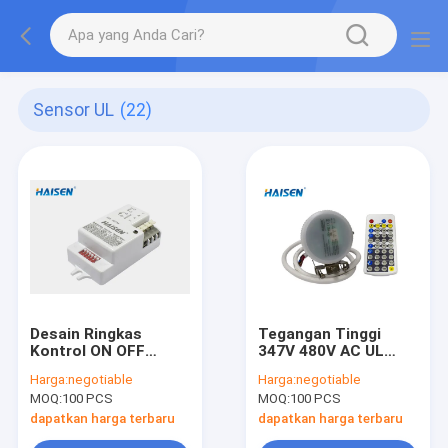
Sensor UL
(22)
Desain Ringkas
Tegangan Tinggi
Kontrol ON OFF
347V 480V AC UL
Sensor UL Frekuensi
Sensor Tinggi
Harga:
negotiable
Harga:
negotiable
Microwave 5.8GHz
Pemasangan Maks
MOQ:
100 PCS
MOQ:
100 PCS
15m 49.2ft
dapatkan harga terbaru
dapatkan harga terbaru