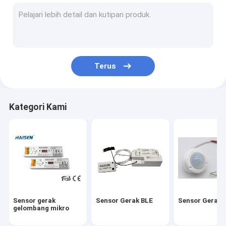
Saklar ON OFF Sensor Gerak
Driver LED Darurat Versi UL
Sensor UL
Terus
Sensor gerak DC
Sensor gerak DALI
Kategori Kami
Sensor IC
Sensor Cahaya Siang Fotosel
Pengemudi Sensor Gerak
Kontrol Jarak Jauh Cerdas Universal
Sensor gerak
Sensor Gerak BLE
Sensor Gerak 
Driver LED Darurat Versi CE
gelombang mikro