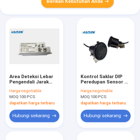
Berikan Kebutuhan Anda
Area Deteksi Lebar
Kontrol Saklar DIP
Pengendali Jarak
Peredupan Sensor UL
Jauh Sensor Gerak
Detektor Gerakan
Harga:
negotiable
Harga:
negotiable
Untuk Lampu Langit-
Tahan Air
MOQ:
100 PCS
MOQ:
100 PCS
langit
dapatkan harga terbaru
dapatkan harga terbaru
Hubungi sekarang
Hubungi sekarang