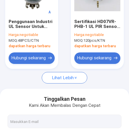
Tentang kami
Tur Pabrik
Penggunaan Industri
Sertifikasi HD07VR-
UL Sensor Untuk
PHB-1 UL PIR Sensor
Kontrol kualitas
Highbay Light Dengan
Bluetooth Dikontrol
Harga:
negotiable
Harga:
negotiable
Aluminium Naungan
Dengan Fungsi
MOQ:
48PCS/CTN
MOQ:
120pcs/KTN
Dimmable
Hubungi kami
dapatkan harga terbaru
dapatkan harga terbaru
Permintaan Penawaran
Hubungi sekarang
Hubungi sekarang
Lihat Lebih
Sensor gerak gelombang mikro
Sensor Gerak BLE
Tinggalkan Pesan
Kami Akan Membalas Dengan Cepat
Sensor Gerak PIR
sensor gerak yang dapat diredupkan