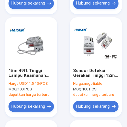
Hubungi sekarang
Hubungi sekarang
15m 49ft Tinggi
Sensor Deteksi
Lampu Keamanan
Gerakan Tinggi 12m
LED Sensor Gerak
Tahan Air Sensor
Harga:
USD11.5-13/PCS
Harga:
negotiable
Kontrol Saklar DIP
Saklar ON OFF
MOQ:
100 PCS
MOQ:
100 PCS
dapatkan harga terbaru
dapatkan harga terbaru
Hubungi sekarang
Hubungi sekarang