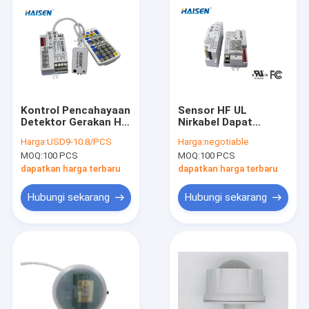
Kontrol Pencahayaan
Sensor HF UL
Detektor Gerakan HF
Nirkabel Dapat
yang Dapat Dilepas
diredupkan 30
Harga:
USD9-10.8/PCS
Harga:
negotiable
Desain Ramping
Derajat Sudut
MOQ:
100 PCS
MOQ:
100 PCS
Ringkas
Deteksi 150 Derajat
dapatkan harga terbaru
dapatkan harga terbaru
Hubungi sekarang
Hubungi sekarang
Rumah
Produk
Video