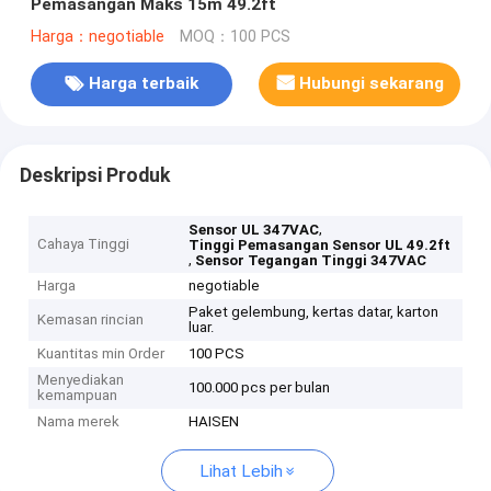
Pemasangan Maks 15m 49.2ft
Harga：negotiable
MOQ：100 PCS
Harga terbaik
Hubungi sekarang
Deskripsi Produk
,
Sensor UL 347VAC
Cahaya Tinggi
Tinggi Pemasangan Sensor UL 49.2ft
,
Sensor Tegangan Tinggi 347VAC
Harga
negotiable
Paket gelembung, kertas datar, karton
Kemasan rincian
luar.
Kuantitas min Order
100 PCS
Menyediakan
100.000 pcs per bulan
kemampuan
Nama merek
HAISEN
Lihat Lebih