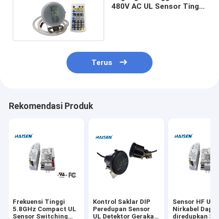
480V AC UL Sensor Tinggi
Pemasangan Maks 15m
49.2ft
Terus
Rekomendasi Produk
Frekuensi Tinggi
Kontrol Saklar DIP
Sensor HF UL
5.8GHz Compact UL
Peredupan Sensor
Nirkabel Dapa
Sensor Switching
UL Detektor Gerakan
diredupkan 30