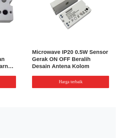
Microwave IP20 0.5W Sensor
Kont
an
Gerak ON OFF Beralih
Gera
arna
Desain Antena Kolom
Rent
Harga terbaik