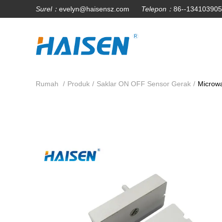
Surel：
evelyn@haisensz.com
Telepon：
86--13410390
Rumah
/
Produk
/
Saklar ON OFF Sensor Gerak
/
Microw