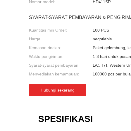
Nomor model:
HD411SR
SYARAT-SYARAT PEMBAYARAN & PENGIRIM
Kuantitas min Order:
100 PCS
Harga:
negotiable
Kemasan rincian:
Paket gelembung, ker
Waktu pengiriman:
1-3 hari untuk pesa
Syarat-syarat pembayaran:
L/C, T/T, Western U
Menyediakan kemampuan:
100000 pcs per bula
Hubungi sekarang
SPESIFIKASI