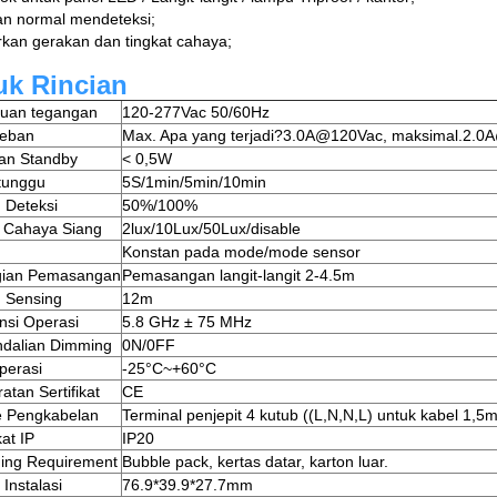
an normal mendeteksi;
arkan gerakan dan tingkat cahaya;
uk Rincian
uan tegangan
120-277Vac 50/60Hz
beban
Max. Apa yang terjadi?3.0A@120Vac, maksimal.2.
an Standby
< 0,5W
tunggu
5S/1min/5min/10min
 Deteksi
50%/100%
 Cahaya Siang
2lux/10Lux/50Lux/disable
Konstan pada mode/mode sensor
gian Pemasangan
Pemasangan langit-langit 2-4.5m
 Sensing
12m
nsi Operasi
5.8 GHz ± 75 MHz
dalian Dimming
0N/0FF
perasi
-25°C~+60°C
atan Sertifikat
CE
 Pengkabelan
Terminal penjepit 4 kutub ((L,N,N,L) untuk kabel 1,5
at IP
IP20
ing Requirement
Bubble pack, kertas datar, karton luar.
Instalasi
76.9*39.9*27.7mm