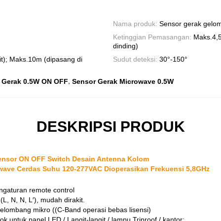
Nama produk:
Sensor gerak gelo
Ketinggian Pemasangan:
Maks.4,5
dinding)
it); Maks.10m (dipasang di
Sudut deteksi:
30°-150°
,
 Gerak 0.5W ON OFF
Sensor Gerak Microwave 0.5W
DESKRIPSI PRODUK
ensor ON OFF Switch Desain Antenna Kolom
owave Cerdas Suhu 120-277VAC Dioperasikan Frekuensi 5,8GHz
ngaturan remote control
(L, N, N, L′), mudah dirakit.
gelombang mikro ((C-Band operasi bebas lisensi)
cok untuk panel LED / Langit-langit / lampu Triproof / kantor;