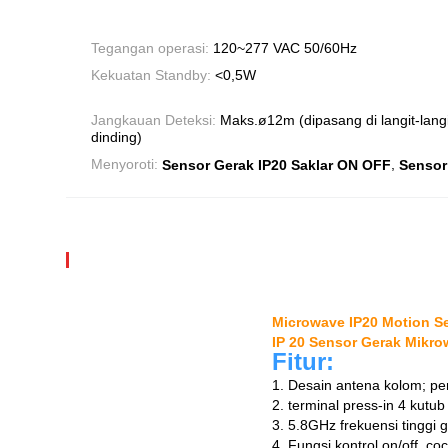
Tegangan operasi:
120~277 VAC 50/60Hz
Kekuatan Standby:
<0,5W
Jangkauan Deteksi:
Maks.ø12m (dipasang di langit-lang
dinding)
,
Menyoroti:
Sensor Gerak IP20 Saklar ON OFF
Sensor
Microwave IP20 Motion S
IP 20 Sensor Gerak Mikr
Fitur:
1. Desain antena kolom; pe
2. terminal press-in 4 kutub 
3. 5.8GHz frekuensi tinggi 
4. Fungsi kontrol on/off, co