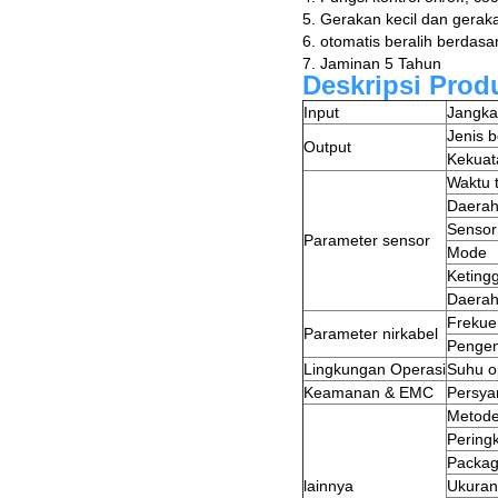
5. Gerakan kecil dan gerak
6. otomatis beralih berdas
7. Jaminan 5 Tahun
Deskripsi Prod
Input
Jangka
Jenis 
Output
Kekuat
Waktu 
Daerah
Sensor
Parameter sensor
Mode
Keting
Daerah
Frekue
Parameter nirkabel
Pengen
Lingkungan Operasi
Suhu o
Keamanan & EMC
Persyar
Metode
Peringk
Packag
lainnya
Ukuran 