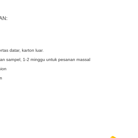
AN:
tas datar, karton luar.
nan sampel, 1-2 minggu untuk pesanan massal
nion
n