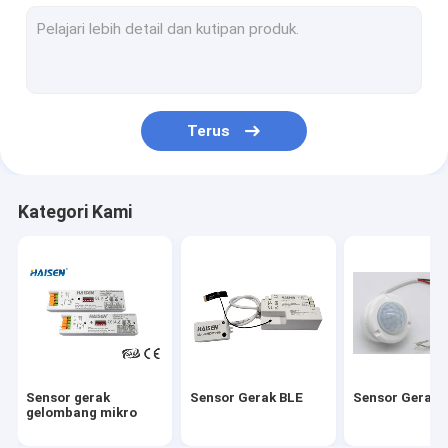
Saklar ON OFF Sensor Gerak
Driver LED Darurat Versi UL
Sensor UL
Terus
Sensor gerak DC
Sensor gerak DALI
Kategori Kami
Sensor IC
Sensor Cahaya Siang Fotosel
Pengemudi Sensor Gerak
Kontrol Jarak Jauh Cerdas Universal
Sensor gerak
Sensor Gerak BLE
Sensor Gerak 
Driver LED Darurat Versi CE
gelombang mikro