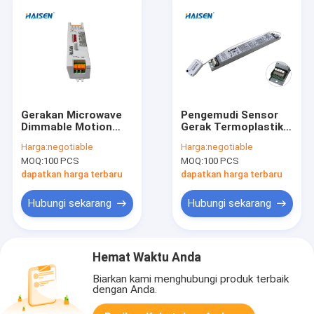
Gerakan Microwave
Pengemudi Sensor
Dimmable Motion
Gerak Termoplastik
Sensor Kecil Dengan
IP20 Pengendali
Harga:
negotiable
Harga:
negotiable
Antarmuka SYNC
Jarak Jauh Dapat
MOQ:
100 PCS
MOQ:
100 PCS
diredupkan
dapatkan harga terbaru
dapatkan harga terbaru
Hubungi sekarang
Hubungi sekarang
Hemat Waktu Anda
Biarkan kami menghubungi produk terbaik
dengan Anda.