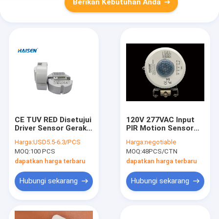
Berikan Kebutuhan Anda
CE TUV RED Disetujui
120V 277VAC Input
Driver Sensor Gerak
PIR Motion Sensor
Daya Tinggi Untuk
High Bay Gunakan
Harga:
USD5.5-6.3/PCS
Harga:
negotiable
Lampu Langit-Langit
Detektor Gerakan
MOQ:
100 PCS
MOQ:
48PCS/CTN
dapatkan harga terbaru
dapatkan harga terbaru
Hubungi sekarang
Hubungi sekarang