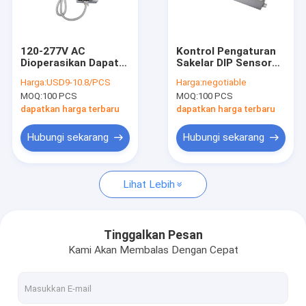
Tentang kami
Tur Pabrik
120-277V AC
Kontrol Pengaturan
Dioperasikan Dapat
Sakelar DIP Sensor
Kontrol kualitas
diredupkan Motion
Gerak Dapat
Harga:
USD9-10.8/PCS
Harga:
negotiable
Sensor Pengendali
diredupkan Frekuensi
MOQ:
100 PCS
MOQ:
100 PCS
Jarak Jauh Untuk
Tinggi 5.8GHz
Hubungi kami
Lampu Langit-langit
dapatkan harga terbaru
dapatkan harga terbaru
Permintaan Penawaran
Hubungi sekarang
Hubungi sekarang
Lihat Lebih
Sensor gerak gelombang mikro
Sensor Gerak BLE
Tinggalkan Pesan
Kami Akan Membalas Dengan Cepat
Sensor Gerak PIR
sensor gerak yang dapat diredupkan