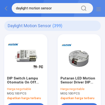
Daylight Motion Sensor
(399)
DIP Switch Lampu
Putaran LED Motion
Otomatis On Off
Sensor Driver DIP
Motion Sensor
Switch Control Untuk
Harga:
negotiable
Harga:
negotiable
Ramah Lingkungan
Lampu Langit-langit
MOQ:
100 PCS
MOQ:
100 PCS
dapatkan harga terbaru
dapatkan harga terbaru