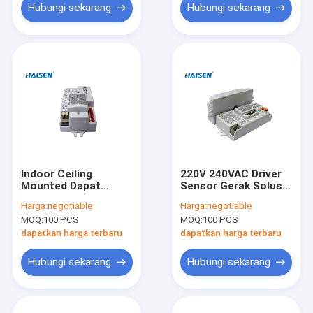
Hubungi sekarang
Hubungi sekarang
Indoor Ceiling
220V 240VAC Driver
Mounted Dapat
Sensor Gerak Solusi
diredupkan Motion
Terisolasi Untuk
Harga:
negotiable
Harga:
negotiable
Sensor 50 60Hz
Lampu Langit-Langit
MOQ:
100 PCS
MOQ:
100 PCS
Desain Ringkas
dapatkan harga terbaru
dapatkan harga terbaru
Hubungi sekarang
Hubungi sekarang