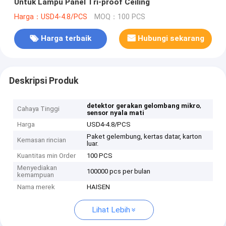
Untuk Lampu Panel Tri-proof Ceiling
Harga：USD4-4.8/PCS
MOQ：100 PCS
Harga terbaik
Hubungi sekarang
Deskripsi Produk
,
detektor gerakan gelombang mikro
Cahaya Tinggi
sensor nyala mati
Harga
USD4-4.8/PCS
Paket gelembung, kertas datar, karton
Kemasan rincian
luar.
Kuantitas min Order
100 PCS
Menyediakan
100000 pcs per bulan
kemampuan
Nama merek
HAISEN
Lihat Lebih