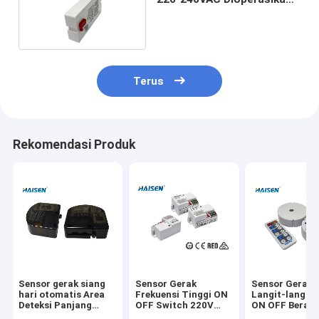
Untuk Lampu Panel Tri-
proof Ceiling
Terus
Rekomendasi Produk
Sensor gerak siang
Sensor Gerak
Sensor Gerak
hari otomatis Area
Frekuensi Tinggi ON
Langit-langit 
Deteksi Panjang
OFF Switch 220V
ON OFF Berali
Untuk Cahaya Teluk
240V AC
Desain Inovati