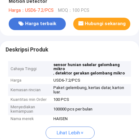
Motion Detector
Harga：USD6-7.2/PCS
MOQ：100 PCS
Harga terbaik
Hubungi sekarang
Deskripsi Produk
sensor hunian sakelar gelombang
Cahaya Tinggi
mikro
,
detektor gerakan gelombang mikro
Harga
USD6-7.2/PCS
Paket gelembung, kertas datar, karton
Kemasan rincian
luar.
Kuantitas min Order
100 PCS
Menyediakan
100000 pcs per bulan
kemampuan
Nama merek
HAISEN
Lihat Lebih