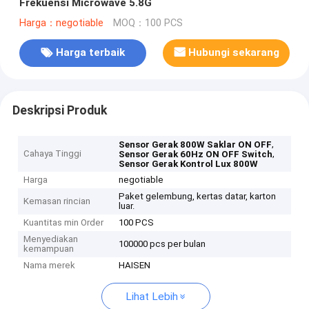
Frekuensi Microwave 5.8G
Harga：negotiable
MOQ：100 PCS
Harga terbaik
Hubungi sekarang
Deskripsi Produk
,
Sensor Gerak 800W Saklar ON OFF
Cahaya Tinggi
,
Sensor Gerak 60Hz ON OFF Switch
Sensor Gerak Kontrol Lux 800W
Harga
negotiable
Paket gelembung, kertas datar, karton
Kemasan rincian
luar.
Kuantitas min Order
100 PCS
Menyediakan
100000 pcs per bulan
kemampuan
Nama merek
HAISEN
Lihat Lebih