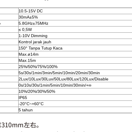
10.5-15V DC
30mA±5%
o
5.8GHz±75MHz
≤ 0,5W
1-10V Dimming
Kontrol jarak jauh
150° Tanpa Tutup Kaca
Max.ø14m
Max.15m
25%/50%/75%/100%
5s/30s/1min/3min/5min/10min/20min/30min
2Lux/10Lux/30Lux/50Lux/80Lux/120Lux/Disable
0s/10s/30s/1min/5min/10min/30min/+∞
10%/20%/30%/50%
IP65
-20°C~+60°C
5 tahun