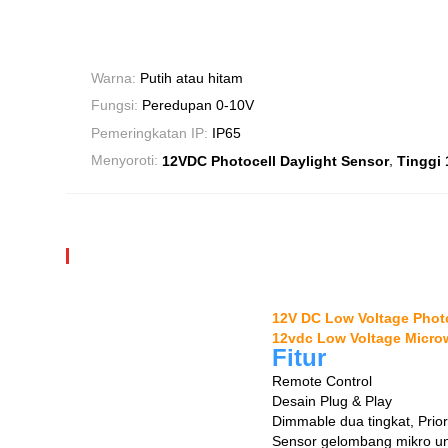
Warna:
Putih atau hitam
Fungsi:
Peredupan 0-10V
Pemeringkatan IP:
IP65
,
Menyoroti:
12VDC Photocell Daylight Sensor
Tinggi 
12V DC Low Voltage Phot
12vdc Low Voltage Micro
Fitur
Remote Control
Desain Plug & Play
Dimmable dua tingkat, Priori
Sensor gelombang mikro u