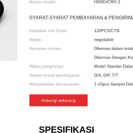
Nomor model:
HD06VCRH 3
SYARAT-SYARAT PEMBAYARAN & PENGIRIM
Kuantitas min Order:
120PCS/CTN
Harga:
negotiable
Kemasan rincian:
Dikemas dalam kotak
Dikemas Dengan Kar
Waktu pengiriman:
Model Standar Dala
Syarat-syarat pembayaran:
D/A, D/P, T/T
Menyediakan kemampuan:
1-10pcs Sampel Dal
Hubungi sekarang
SPESIFIKASI