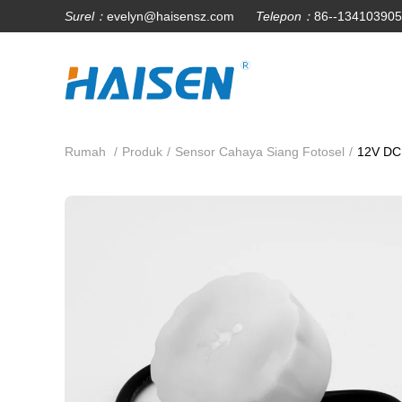
Surel：
evelyn@haisensz.com
Telepon：
86--13410390
Rumah
/
Produk
/
Sensor Cahaya Siang Fotosel
/
12V DC 