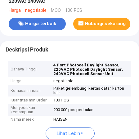
220VAC 240VAC
Harga：negotiable
MOQ：100 PCS
Harga terbaik
Hubungi sekarang
Deskripsi Produk
,
4 Port Photocell Daylight Sensor
Cahaya Tinggi
,
220VAC Photocell Daylight Sensor
240VAC Photocell Sensor Unit
Harga
negotiable
Paket gelembung, kertas datar, karton
Kemasan rincian
luar.
Kuantitas min Order
100 PCS
Menyediakan
200.000 pcs per bulan
kemampuan
Nama merek
HAISEN
Lihat Lebih