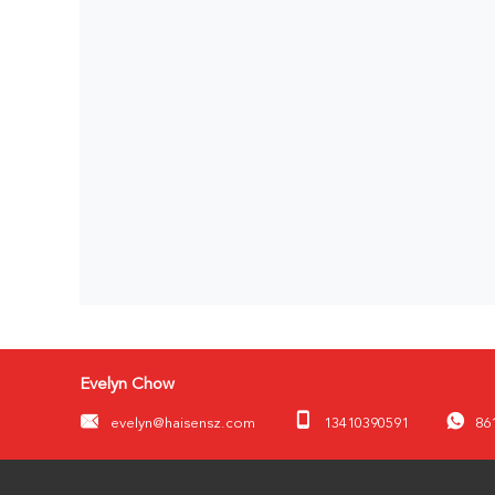
Evelyn Chow
evelyn@haisensz.com
13410390591
86