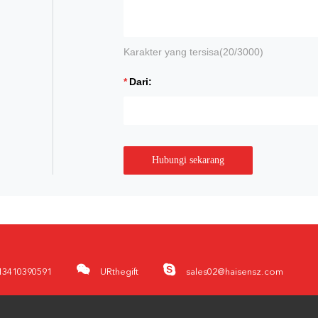
Karakter yang tersisa(
20
/3000)
Dari:
Hubungi sekarang
13410390591
URthegift
sales02@haisensz.com