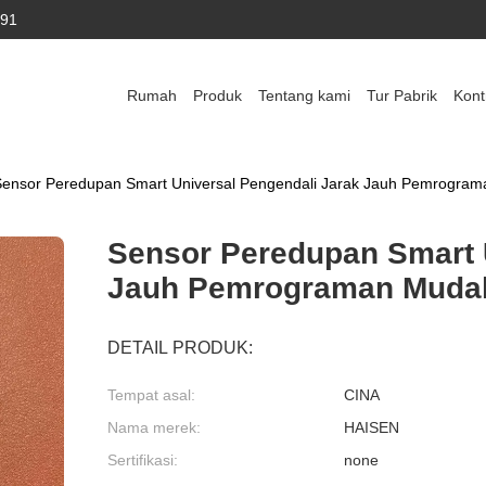
591
Rumah
Produk
Tentang kami
Tur Pabrik
Kont
Sensor Peredupan Smart Universal Pengendali Jarak Jauh Pemrogra
Sensor Peredupan Smart 
Jauh Pemrograman Muda
DETAIL PRODUK:
Tempat asal:
CINA
Nama merek:
HAISEN
Sertifikasi:
none