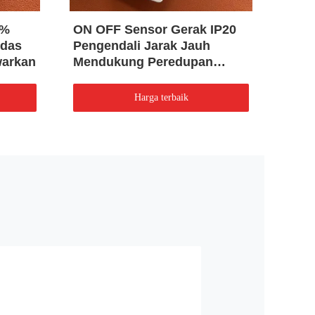
0%
ON OFF Sensor Gerak IP20
Laya
rdas
Pengendali Jarak Jauh
Jauh
warkan
Mendukung Peredupan
Sens
Secara Manual
Dire
Harga terbaik