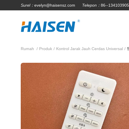
Surel：
evelyn@haisensz.com
Telepon：
86--13410390
Rumah
/
Produk
/
Kontrol Jarak Jauh Cerdas Universal
/