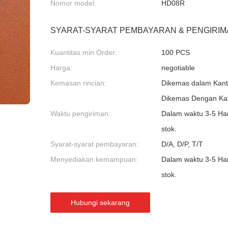
Nomor model:
HD08R
SYARAT-SYARAT PEMBAYARAN & PENGIRIM
Kuantitas min Order:
100 PCS
Harga:
negotiable
Kemasan rincian:
Dikemas dalam Kanto
Dikemas Dengan Kar
Waktu pengiriman:
Dalam waktu 3-5 Hari
stok.
Syarat-syarat pembayaran:
D/A, D/P, T/T
Menyediakan kemampuan:
Dalam waktu 3-5 Hari
stok.
Hubungi sekarang