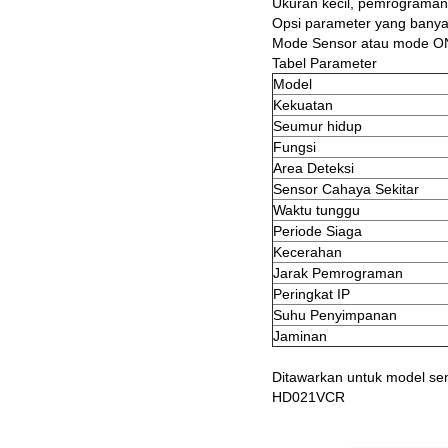
Ukuran kecil, pemrograma
Opsi parameter yang banya
Mode Sensor atau mode 
Tabel Parameter
Model
Kekuatan
Seumur hidup
Fungsi
Area Deteksi
Sensor Cahaya Sekitar
Waktu tunggu
Periode Siaga
Kecerahan
Jarak Pemrograman
Peringkat IP
Suhu Penyimpanan
Jaminan
Ditawarkan untuk model sen
HD021VCR