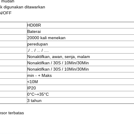
n mudah
k digunakan ditawarkan
ON/OFF
HD08R
Baterai
20000 kali menekan
peredupan
./ .. / ... / ....
Nonaktifkan, awan, senja, malam
Nonaktifkan / 30S / 10Min/30Min
Nonaktifkan / 30S / 10Min/30Min
min - + Maks
<10M
IP20
0°C~+35°C
3 tahun
sor terbatas