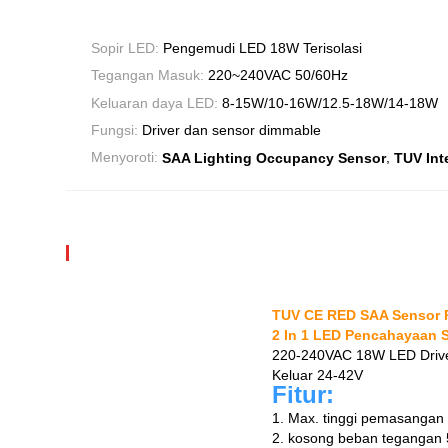
Sopir LED:
Pengemudi LED 18W Terisolasi
Tegangan Masuk:
220~240VAC 50/60Hz
Keluaran daya LED:
8-15W/10-16W/12.5-18W/14-18W
Fungsi:
Driver dan sensor dimmable
,
Menyoroti:
SAA Lighting Occupancy Sensor
TUV Int
TUV CE RED SAA Sensor Pe
2 In 1 LED Pencahayaan S
220-240VAC 18W LED Driver
Keluar 24-42V
Fitur:
1. Max. tinggi pemasangan 
2. kosong beban tegangan