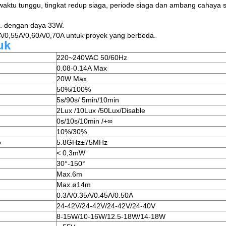
 waktu tunggu, tingkat redup siaga, periode siaga dan ambang cahaya s
x. dengan daya 33W.
A/0,55A/0,60A/0,70A untuk proyek yang berbeda.
uk
220~240VAC 50/60Hz
0.08-0.14A Max
20W Max
50%/100%
5s/90s/ 5min/10min
2Lux /10Lux /50Lux/Disable
0s/10s/10min /+∞
10%/30%
o
5.8GHz±75MHz
< 0,3mW
30°-150°
Max.6m
Max.ø14m
0.3A/0.35A/0.45A/0.50A
24-42V/24-42V/24-42V/24-40V
8-15W/10-16W/12.5-18W/14-18W