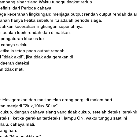
ambang sinar siang Waktu tunggu tingkat redup
efinisi dari Periode cahaya
ga kecerahan lingkungan; menjaga output rendah output rendah dal
ahan hanya ketika sebelum itu adalah periode siaga.
ahkan kecerahan lingkungan sepenuhnya
adalah lebih rendah dari dimatikan.
 pengaturan khusus lux.
 cahaya selalu
ketika ia tetap pada output rendah
"tidak aktif", jika tidak ada gerakan di
a daerah deteksi
an tidak mati.
ksi gerakan dan mati setelah orang pergi di malam hari.
an menjadi "2lux,10lux,50lux"
ukup, dengan cahaya siang yang tidak cukup, setelah deteksi terakhi
teksi, ketika gerakan terdeteksi, lampu ON. waktu tunggu saat ini
rlalu, cahaya mati.
ang hari.
untuk "Menonaktifkan".