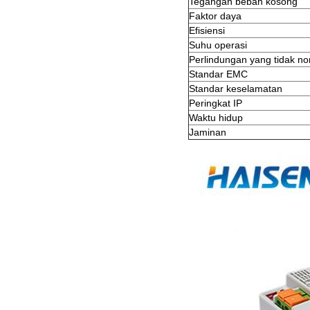
Tegangan beban kosong
Faktor daya
Efisiensi
Suhu operasi
Perlindungan yang tidak no
Standar EMC
Standar keselamatan
Peringkat IP
Waktu hidup
Jaminan