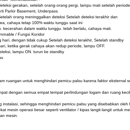
eksi gerakan, setelah orang-orang pergi, lampu mati setelah periode
erti Parkir Basement, Underpass.
Setelah orang meninggalkan deteksi Setelah deteksi terakhir dan
a, cahaya tetap 100% waktu tunggu saat ini
kecerahan dalam waktu tunggu. telah berlalu, cahaya mati.
immable / Fungsi Koridor
hari, dengan tidak cukup Setelah deteksi terakhir, Setelah standby
hari, ketika gerak cahaya akan redup periode, lampu OFF.
deteksi, lampu ON. turun ke standby
au
lam ruangan untuk menghindari pemicu palsu karena faktor eksternal se
mpat dengan semua empat tempat perlindungan logam dan ruang kecil (
 instalasi, sehingga menghindari pemicu palsu yang disebabkan oleh l
kat mesin operasi besar seperti ventilator / kipas langit-langit untuk 
ran mesin.