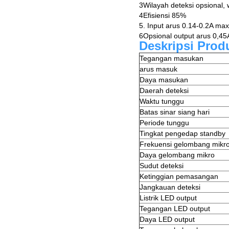
3Wilayah deteksi opsional,
4Efisiensi 85%
5. Input arus 0.14-0.2A ma
6Opsional output arus 0,45
Deskripsi Prod
Tegangan masukan
arus masuk
Daya masukan
Daerah deteksi
Waktu tunggu
Batas sinar siang hari
Periode tunggu
Tingkat pengedap standby
Frekuensi gelombang mikr
Daya gelombang mikro
Sudut deteksi
Ketinggian pemasangan
Jangkauan deteksi
Listrik LED output
Tegangan LED output
Daya LED output