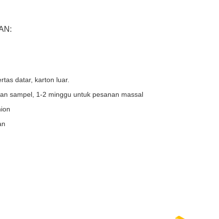
AN:
tas datar, karton luar.
nan sampel, 1-2 minggu untuk pesanan massal
nion
an