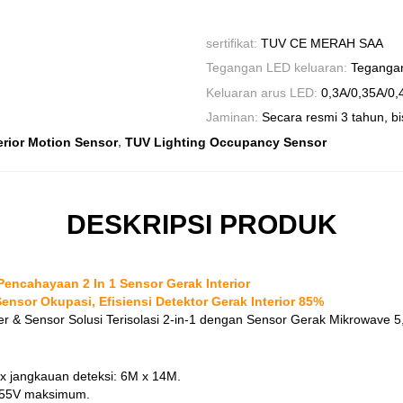
sertifikat:
TUV CE MERAH SAA
Tegangan LED keluaran:
Teganga
Keluaran arus LED:
0,3A/0,35A/0,
Jaminan:
Secara resmi 3 tahun, bi
,
erior Motion Sensor
TUV Lighting Occupancy Sensor
DESKRIPSI PRODUK
ncahayaan 2 In 1 Sensor Gerak Interior
ensor Okupasi, Efisiensi Detektor Gerak Interior 85%
 & Sensor Solusi Terisolasi 2-in-1 dengan Sensor Gerak Mikrowave
x jangkauan deteksi: 6M x 14M.
 55V maksimum.