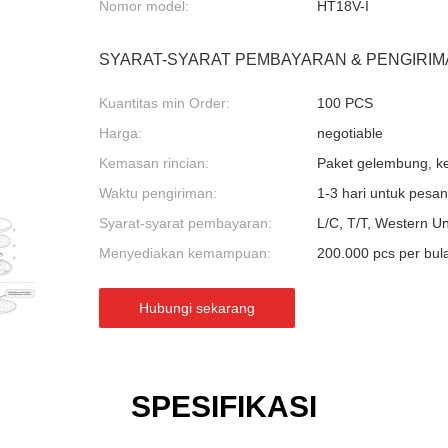
Nomor model:
HT18V-I
SYARAT-SYARAT PEMBAYARAN & PENGIRIM
Kuantitas min Order:
100 PCS
Harga:
negotiable
Kemasan rincian:
Paket gelembung, ker
Waktu pengiriman:
1-3 hari untuk pesa
Syarat-syarat pembayaran:
L/C, T/T, Western U
Menyediakan kemampuan:
200.000 pcs per bul
Hubungi sekarang
SPESIFIKASI