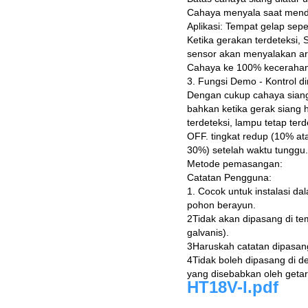
Cahaya menyala saat mendet
Aplikasi: Tempat gelap sep
Ketika gerakan terdeteksi, 
sensor akan menyalakan are
Cahaya ke 100% kecerahan. 
3. Fungsi Demo - Kontrol d
Dengan cukup cahaya siang 
bahkan ketika gerak siang 
terdeteksi, lampu tetap ter
OFF. tingkat redup (10% at
30%) setelah waktu tunggu.
Metode pemasangan:
Catatan Pengguna:
1. Cocok untuk instalasi da
pohon berayun.
2Tidak akan dipasang di te
galvanis).
3Haruskah catatan dipasang
4Tidak boleh dipasang di de
yang disebabkan oleh geta
HT18V-I.pdf