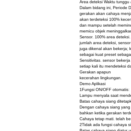
Area deteksi Waktu tunggu 
Dalam bidang ini, Periode D
gerakan akan cahaya menja
akan terdeteksi 100% kecer
dan mampu setelah memind
memicu objek meninggalkan 
Sensor. 100% area deteksi.
jumlah area deteksi, sensor
juga dikenal akan bekerja; 
sebagai kuat preset sebagai 
Sensitivitas. sensor bekerj
setiap kali itu mendeteksi d
Gerakan apapun
kecerahan lingkungan.
Demo Aplikasi
1Fungsi ON/OFF otomatis:
Lampu menyala saat mendete
Batas cahaya siang ditetapk
Dengan cahaya siang yang c
bahkan ketika gerakan terde
Cahaya tetap mati. telah be
2Tidak ada fungsi cahaya si
Batas cahaya siang diatur 