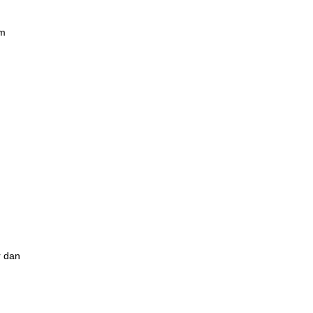
am
r dan