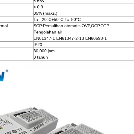
≤ 55V
> 0.9
85% (maks.)
Ta: -20°C+50°C Tc: 80°C
rmal
SCP:Pemulihan otomatis,OVP,OCP,OTP
Pengolahan air
EN61347-1 EN61347-2-13 EN60598-1
IP20
30,000 jam
3 tahun