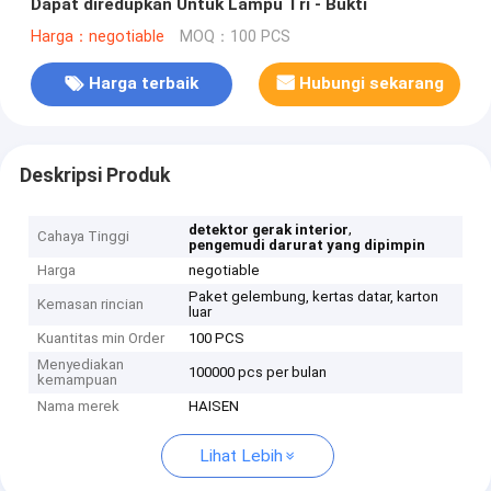
Dapat diredupkan Untuk Lampu Tri - Bukti
Harga：negotiable
MOQ：100 PCS
Harga terbaik
Hubungi sekarang
Deskripsi Produk
,
detektor gerak interior
Cahaya Tinggi
pengemudi darurat yang dipimpin
Harga
negotiable
Paket gelembung, kertas datar, karton
Kemasan rincian
luar
Kuantitas min Order
100 PCS
Menyediakan
100000 pcs per bulan
kemampuan
Nama merek
HAISEN
Lihat Lebih