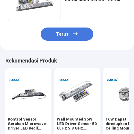
Dapat diredupkan Untuk
Lampu Tri - Bukti
Terus
Rekomendasi Produk
Kontrol Sensor
Wall Mounted 36W
16W Dapat
Gerakan Microwave
LED Driver Sensor 50
diredupkan Bi 
Driver LED Kecil
60Hz 5.8 GHz
Ceiling Mount
Dengan Saklar DIP
Frekuensi Microwave
Motion Detect