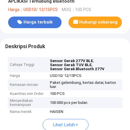
APLIKASI Terhubung Bluetooth
Harga：USD10/ 12/15PCS
MOQ：100 PCS
Harga terbaik
Hubungi sekarang
Deskripsi Produk
,
Sensor Gerak 277V BLE
Cahaya Tinggi
,
Sensor Gerak TUV BLE
Sensor Gerak Bluetooth 277V
Harga
USD10/ 12/15PCS
Paket gelembung, kertas datar, karton
Kemasan rincian
luar.
Kuantitas min Order
100 PCS
Menyediakan
100.000 pcs per bulan
kemampuan
Nama merek
HAISEN
Lihat Lebih